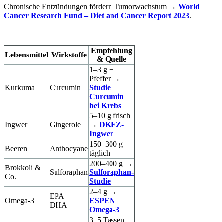
Chronische Entzündungen fördern Tumorwachstum → 
World 
Cancer Research Fund – Diet and Cancer Report 2023
.
Empfehlung
Lebensmittel
Wirkstoffe
& Quelle
1–3 g +
Pfeffer →
Kurkuma
Curcumin
Studie
Curcumin
bei Krebs
5–10 g frisch
Ingwer
Gingerole
→
DKFZ-
Ingwer
150–300 g
Beeren
Anthocyane
täglich
200–400 g →
Brokkoli &
Sulforaphan
Sulforaphan-
Co.
Studie
2–4 g →
EPA +
Omega-3
ESPEN
DHA
Omega-3
3–5 Tassen