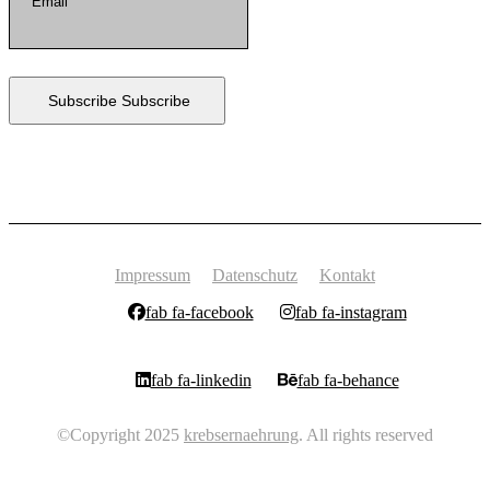
Subscribe
Subscribe
Impressum
Datenschutz
Kontakt
fab fa-facebook
fab fa-instagram
fab fa-linkedin
fab fa-behance
©Copyright 2025
krebsernaehrung
. All rights reserved