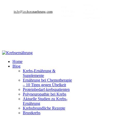
Welche
KREBS
ERNÄHRU
8.00 -
Naturstoffe
info@krebsernaehrung.com
18.00 Uhr
können
/ Kontakt
unterstützen?
fab fa-facebook
fab fa-instagram
fa-brands fa-x-twitter
fab fa-linkedin
fab fa-behance
Home
Blog
Krebs-Ernährung &
Supplemente
Ernährung bei Chemotherapie
– 10 Tipps gegen Übelkeit
Proteinbedarf-krebspatienten
Polyneuropathie bei Krebs
Aktuelle Studien zu Krebs-
Ernährung
Krebsfreundliche Rezepte
Brustkrebs