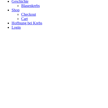
Geschichte
Blasenkrebs
Shop
Checkout
Cart
Hoffnung bei Krebs
Login
+ 43699 1800 4906