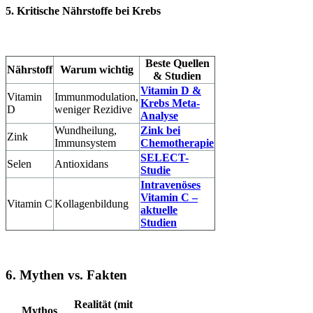
5. Kritische Nährstoffe bei Krebs
Beste Quellen
Nährstoff
Warum wichtig
& Studien
Vitamin D &
Vitamin
Immunmodulation,
Krebs Meta-
D
weniger Rezidive
Analyse
Wundheilung,
Zink bei
Zink
Immunsystem
Chemotherapie
SELECT-
Selen
Antioxidans
Studie
Intravenöses
Vitamin C –
Vitamin C
Kollagenbildung
aktuelle
Studien
6. Mythen vs. Fakten
Realität (mit
Mythos