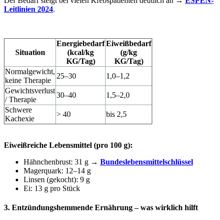
Der Bedarf steigt bei vielen Krebspatienten deutlich an → 
ESPEN-
Leitlinien 2024
.
Energiebedarf
Eiweißbedarf
Situation
(kcal/kg
(g/kg
KG/Tag)
KG/Tag)
Normalgewicht,
25–30
1,0–1,2
keine Therapie
Gewichtsverlust
30–40
1,5–2,0
/ Therapie
Schwere
> 40
bis 2,5
Kachexie
Eiweißreiche Lebensmittel (pro 100 g):
Hähnchenbrust: 31 g →
Bundeslebensmittelschlüssel
Magerquark: 12–14 g
Linsen (gekocht): 9 g
Ei: 13 g pro Stück
3. Entzündungshemmende Ernährung – was wirklich hilft